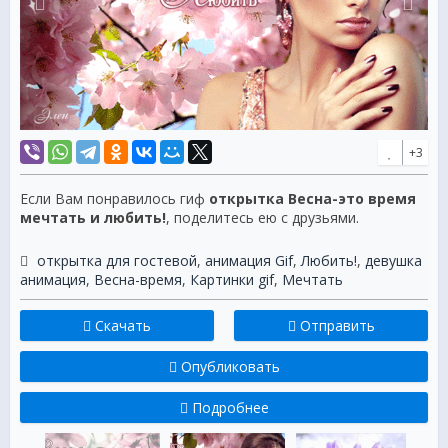
+3
Если Вам понравилось гиф
открытка Весна-это время
мечтать и любить!
, поделитесь ею с друзьями.
открытка для гостевой
,
анимация Gif
,
Любить!
,
девушка
анимация
,
Весна-время
,
Картинки gif
,
Мечтать
Скачать
Отправить
Опубликовать
Подробнее