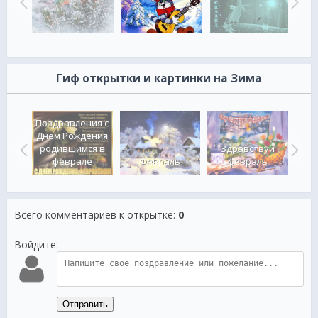
Гиф открытки и картинки на Зима
Поздравления с
Днем Рождения
ого
родившимся в
Здравствуй
Фев
я
феврале
Февраль
февраль
е
Всего комментариев к открытке
:
0
Войдите:
Отправить