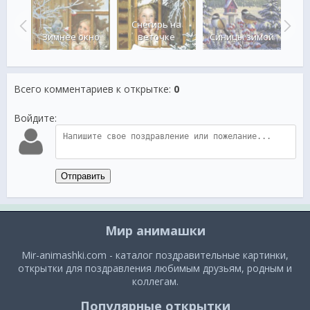
Снегирь на
беди
Зимнее окно
веточке
Синицы зимой
Зим
Всего комментариев к открытке
:
0
Войдите:
Отправить
Мир анимашки
Mir-animashki.com - каталог поздравительные картинки,
открытки для поздравления любимым друзьям, родным и
коллегам.
Популярные открытки