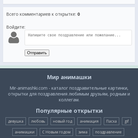
Всего комментариев к открытке
:
0
Войдите:
Отправить
Мир анимашки
Mir-animashki.com - каталог поздравительные картинки,
открытки для поздравления любимым друзьям, родным и
коллегам.
Популярные открытки
девушка
любовь
новый год
анимация
Пасха
gif
анимашки
С Новым годом
зима
поздравление