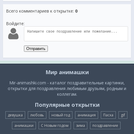
Всего комментариев к открытке
:
0
Войдите:
Отправить
Мир анимашки
Mir-animashki.com - каталог поздравительные картинки,
открытки для поздравления любимым друзьям, родным и
коллегам.
Популярные открытки
девушка
любовь
новый год
анимация
Пасха
gif
анимашки
С Новым годом
зима
поздравление