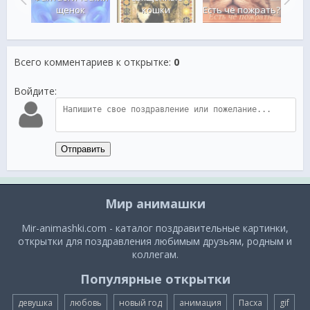
ся
щенок
кошки
Есть чё пожрать?
Всего комментариев к открытке
:
0
Войдите:
Отправить
Мир анимашки
Mir-animashki.com - каталог поздравительные картинки,
открытки для поздравления любимым друзьям, родным и
коллегам.
Популярные открытки
девушка
любовь
новый год
анимация
Пасха
gif