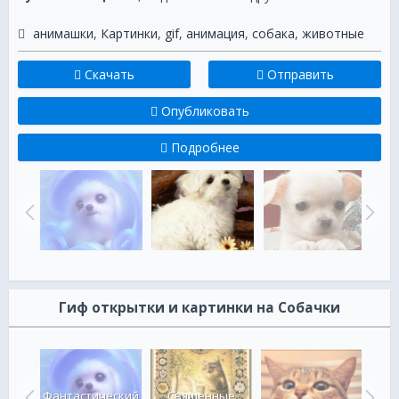
анимашки
,
Картинки
,
gif
,
анимация
,
собака
,
животные
Скачать
Отправить
Опубликовать
Подробнее
Гиф открытки и картинки на Собачки
Фантастический
Священные
Де