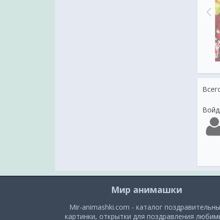
ния с Новым годом Собаки
в стихах
Новогодний щенок гиф картинки
Всег
Войд
Мир анимашки
Mir-animashki.com - каталог поздравительн
картинки, открытки для поздравления люби