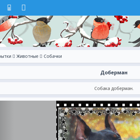
8
рытки
Животные
Собачки
Доберман
Собака доберман.