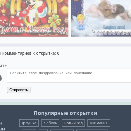
Удачи в новом году
Спокойной ночи
о комментариев к открытке
:
0
ите:
Отправить
Популярные открытки
ые
девушка
любовь
новый год
анимация
мым