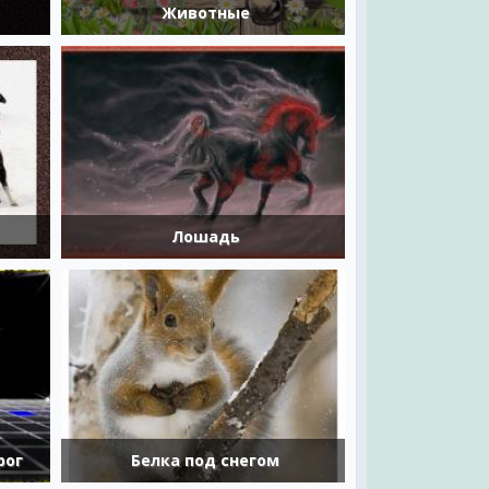
Животные
Лошадь
рог
Белка под снегом