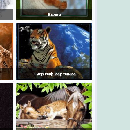
Белка
Тигр гиф картинка