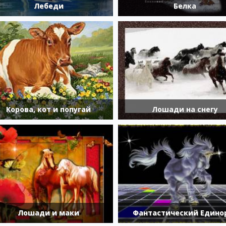
Лебеди
Белка
Корова, кот и попугай
Лошади на снегу
Лошади и маки
Фантастический Едино