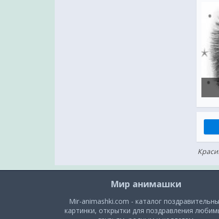
Краси
Мир анимашки
Mir-animashki.com - каталог поздравительн
картинки, открытки для поздравления люби