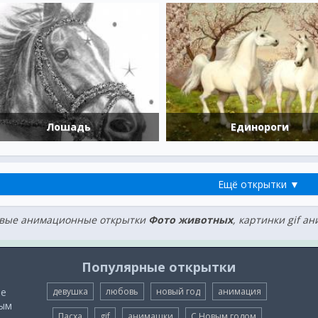
Лошадь
Единороги
Ещё открытки ▼
вые анимационные открытки
Фото животных
, картинки gif а
Популярные открытки
ые
девушка
любовь
новый год
анимация
мым
Пасха
gif
анимашки
С Новым годом