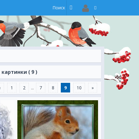
картинки ( 9 )
«
1
2
...
7
8
9
10
»