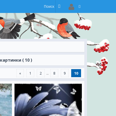
артинки ( 10 )
«
1
2
...
8
9
10