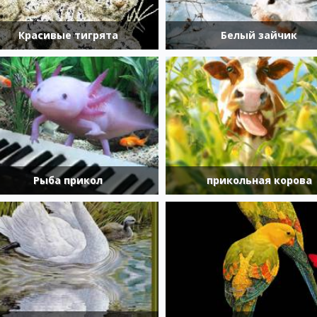
Красивые тигрята
Белый зайчик
Рыба прикол
прикольная корова