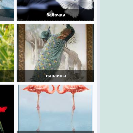
бабочки
павлины