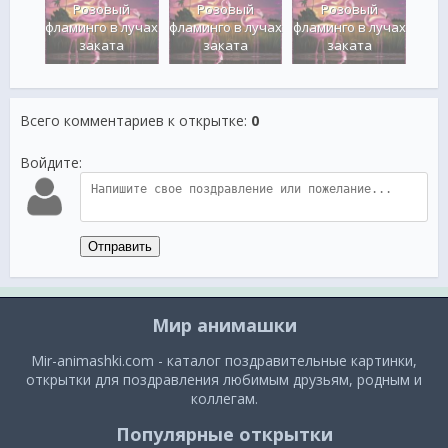
й
Розовый
Розовый
Розовый
лучах
фламинго в лучах
фламинго в лучах
фламинго в лучах
флам
а
заката
заката
заката
Всего комментариев к открытке
:
0
Войдите:
Отправить
Мир анимашки
Mir-animashki.com - каталог поздравительные картинки,
открытки для поздравления любимым друзьям, родным и
коллегам.
Популярные открытки