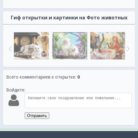
Гиф открытки и картинки на Фото животных
ц в
М
есу
Красивые котята
Белые котята
Кошкин дом
Всего комментариев к открытке
:
0
Войдите:
Отправить