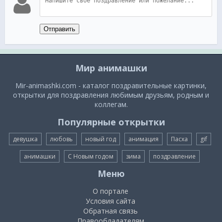
Отправить
Мир анимашки
Mir-animashki.com - каталог поздравительные картинки,
открытки для поздравления любимым друзьям, родным и
коллегам.
Популярные открытки
девушка
любовь
новый год
анимация
Пасха
gif
анимашки
С Новым годом
зима
поздравление
Меню
О портале
Условия сайта
Обратная связь
Правообладателям