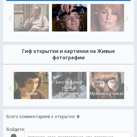
Гиф открытки и картинки на Живые
фотографии
Бесстрашный
убийца
вампиров
ика
Амели
Мужчина в очках
За
Всего комментариев к открытке
:
0
Войдите: