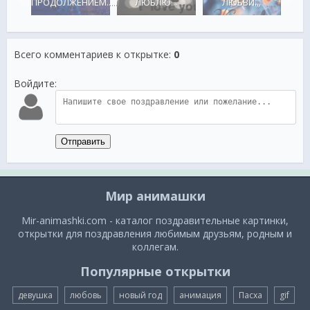
А !
ПРОДОЛЖЕНИЕМ.....
ЛЮБЛЮ...
ЛЮБВИ...
Всего комментариев к открытке
:
0
Войдите:
Отправить
Мир анимашки
Mir-animashki.com - каталог поздравительные картинки,
открытки для поздравления любимым друзьям, родным и
коллегам.
Популярные открытки
девушка
любовь
новый год
анимация
Пасха
gif