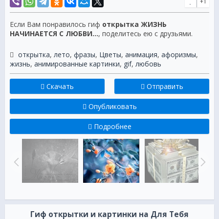
+1
Если Вам понравилось гиф
открытка ЖИЗНЬ
НАЧИНАЕТСЯ С ЛЮБВИ...
, поделитесь ею с друзьями.
открытка
,
лето
,
фразы
,
Цветы
,
анимация
,
афоризмы
,
жизнь
,
анимированные картинки
,
gif
,
любовь
Скачать
Отправить
Опубликовать
Подробнее
Гиф открытки и картинки на Для Тебя