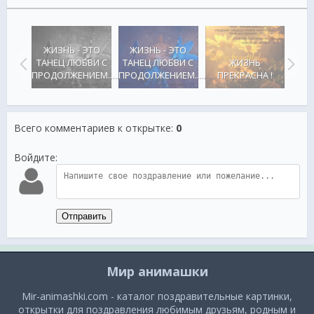
ЖИЗНЬ - ЭТО
ЖИЗНЬ - ЭТО
ТАНЕЦ ЛЮБВИ С
ТАНЕЦ ЛЮБВИ С
ЖИЗНЬ
ЗА
...
ПРОДОЛЖЕНИЕМ.....
ПРОДОЛЖЕНИЕМ.....
ПРЕКРАСНА !
Всего комментариев к открытке
:
0
Войдите:
Отправить
Мир анимашки
Mir-animashki.com - каталог поздравительные картинки,
открытки для поздравления любимым друзьям, родным и