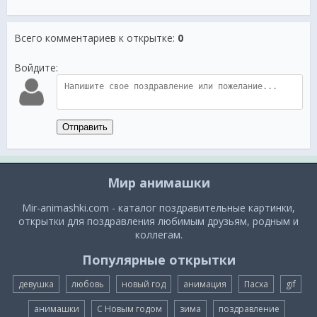
Всего комментариев к открытке
:
0
Войдите:
Отправить
Мир анимашки
Mir-animashki.com - каталог поздравительные картинки,
открытки для поздравления любимым друзьям, родным и
коллегам.
Популярные открытки
девушка
любовь
новый год
анимация
Пасха
gif
анимашки
С Новым годом
зима
поздравление