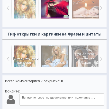
Гиф открытки и картинки на Фразы и цитаты
 -
Судьба тебя
льный
Чудеса там, где в
вручила мне,
Сам
к
них верят
Счастье есть
родная
Всего комментариев к открытке
:
0
Войдите: