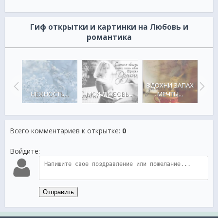
Гиф открытки и картинки на Любовь и
романтика
ВДОХНИ ЗАПАХ
О
NING
НЕЖНОСТЬ...
МОЯ ЛЮБОВЬ...
МЕЧТЫ...
С
Всего комментариев к открытке
:
0
Войдите:
Отправить