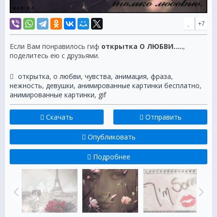
+7
Если Вам понравилось гиф
открытка О ЛЮБВИ.....
,
поделитесь ею с друзьями.
открытка
,
о любви
,
чувства
,
анимация
,
фраза
,
нежность
,
девушки
,
анимированные картинки бесплатно
,
анимированные картинки
,
gif
Скачать
Отправить
Опубликовать
Подробнее