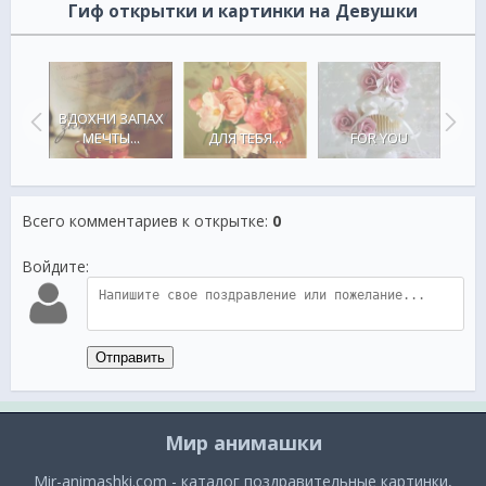
Гиф открытки и картинки на Девушки
ЖИ
ЫМ
ВДОХНИ ЗАПАХ
М !!!
МЕЧТЫ...
ДЛЯ ТЕБЯ...
FOR YOU
ЧИСТ
Всего комментариев к открытке
:
0
Войдите:
Отправить
Мир анимашки
Mir-animashki.com - каталог поздравительные картинки,