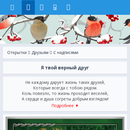
9
Открытки
Друзьям
С надписями
Я твой верный друг
Не каждому дарует жизнь таких друзей,
Которые всегда с тобою рядом.
Коль повезло, то жизнь проходит веселей,
А сердце и душа согреты добрым взглядом!
Подробнее ▼
В радости, печали иль тоске
Верный друг всегда с тобою рядом!
Если вдруг окажешься в беде,
Он к тебе не повернется задом!