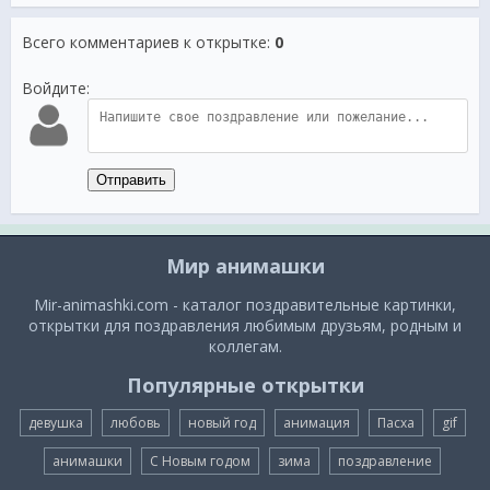
Всего комментариев к открытке
:
0
Войдите:
Отправить
Мир анимашки
Mir-animashki.com - каталог поздравительные картинки,
открытки для поздравления любимым друзьям, родным и
коллегам.
Популярные открытки
девушка
любовь
новый год
анимация
Пасха
gif
анимашки
С Новым годом
зима
поздравление