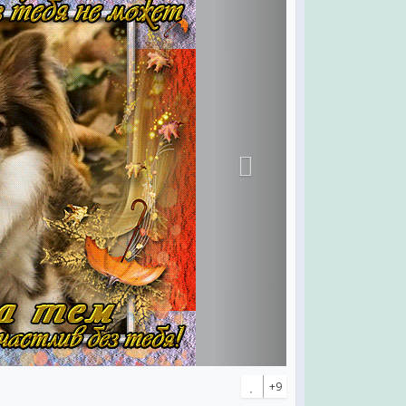
ер...
.
рог,
на,
ру.
+9