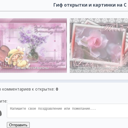
Гиф открытки и картинки на 
Так хочется весны
Нежность лишней не быва
о комментариев к открытке
:
0
ите:
Отправить