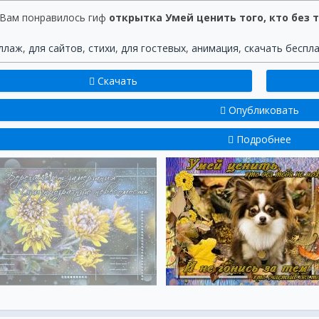
 Вам понравилось гиф
открытка Умей ценить того, кто без 
ллаж
,
для сайтов
,
стихи
,
для гостевых
,
анимация
,
скачать беспл
Скачать
Опубликовать
Подробнее