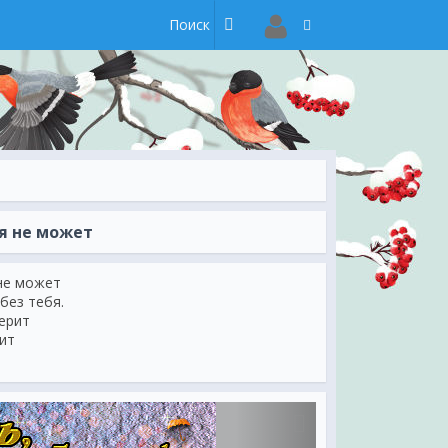
бя не может
 не может
 без тебя.
верит
шит
ери…
т.
тречи,
дёт...