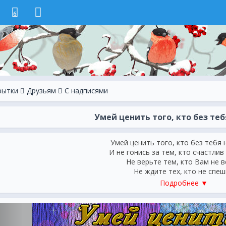
6
рытки
Друзьям
С надписями
Умей ценить того, кто без те
Умей ценить того, кто без тебя
И не гонись за тем, кто счастлив
Не верьте тем, кто Вам не 
Не ждите тех, кто не спе
Нажать звонок у Вашей дв
Подробнее ▼
Когда беда ваш дом круши
Спешите к тем, кто жаждет вс
Кто Вас как личный праздник ж