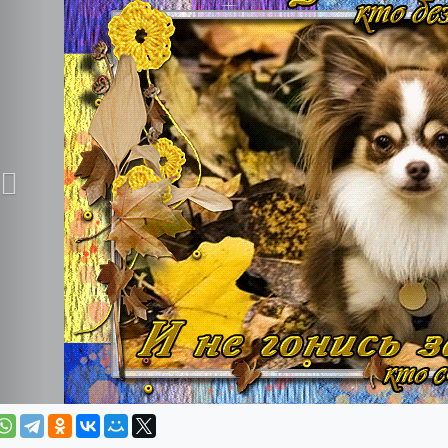
С кем раз в году прожитый веч
Питает душу целый год..
Храните тех, кто сердцу до
Над кем не властны време
Кто и тогда ведет вас в го