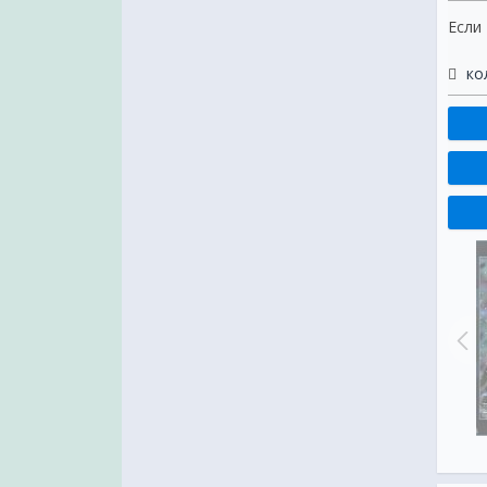
Если
ко