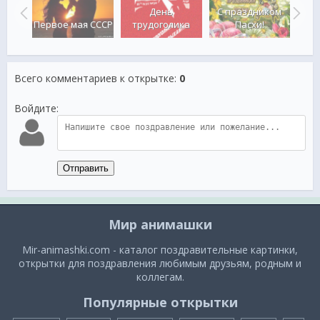
День
С праздником
Пасх
Первое мая СССР
трудоголика
Пасхи!
Всего комментариев к открытке
:
0
Войдите:
Отправить
Мир анимашки
Mir-animashki.com - каталог поздравительные картинки,
открытки для поздравления любимым друзьям, родным и
коллегам.
Популярные открытки