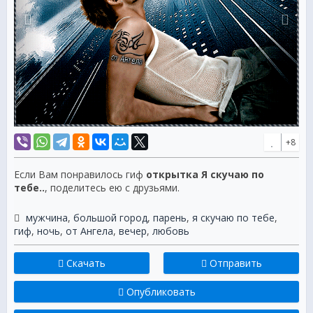
+8
Если Вам понравилось гиф
открытка Я скучаю по
тебе..
, поделитесь ею с друзьями.
мужчина
,
большой город
,
парень
,
я скучаю по тебе
,
гиф
,
ночь
,
от Ангела
,
вечер
,
любовь
Скачать
Отправить
Опубликовать