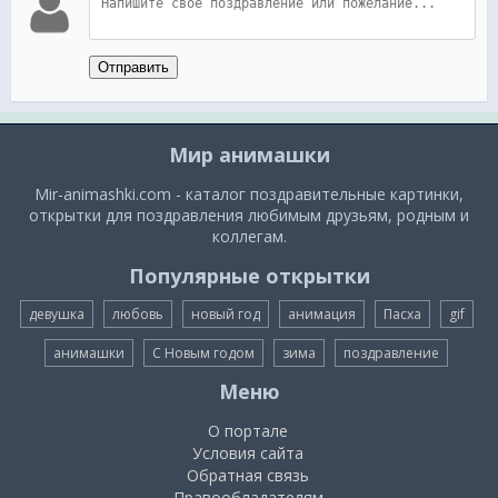
Отправить
Мир анимашки
Mir-animashki.com - каталог поздравительные картинки,
открытки для поздравления любимым друзьям, родным и
коллегам.
Популярные открытки
девушка
любовь
новый год
анимация
Пасха
gif
анимашки
С Новым годом
зима
поздравление
Меню
О портале
Условия сайта
Обратная связь
Правообладателям