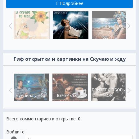
Подробнее
Гиф открытки и картинки на Скучаю и жду
ПРИВЕТ,ЛЮБОВЬ
ПАР
мужчина у моря
ВЕЧЕР с кофе
МОЯ!
Всего комментариев к открытке
:
0
Войдите: