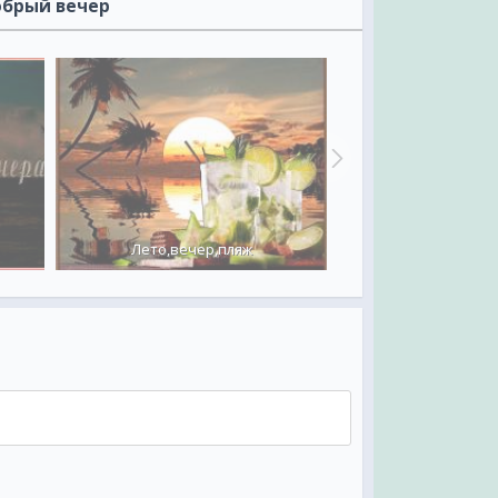
обрый вечер
Лето,вечер,пляж
ЛЕТО