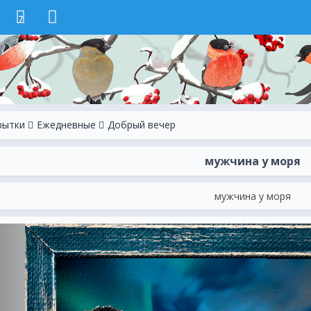
7
рытки
Ежeдневные
Добрый вечер
мужчина у моря
мужчина у моря