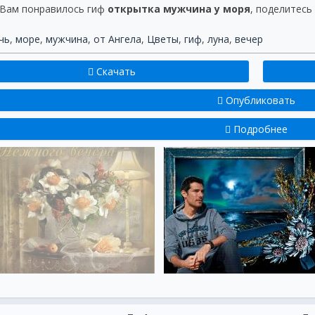
 Вам понравилось гиф
открытка мужчина у моря
, поделитесь
чь
,
море
,
мужчина
,
от Ангела
,
Цветы
,
гиф
,
луна
,
вечер
Скачать
Опубликовать
Подробнее