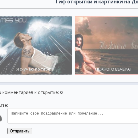
Гиф открытки и картинки на Д
Я скучаю по тебе..
НЕЖНОГО ВЕЧЕРА!
о комментариев к открытке
:
0
ите:
Отправить