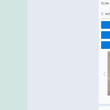
Если
но