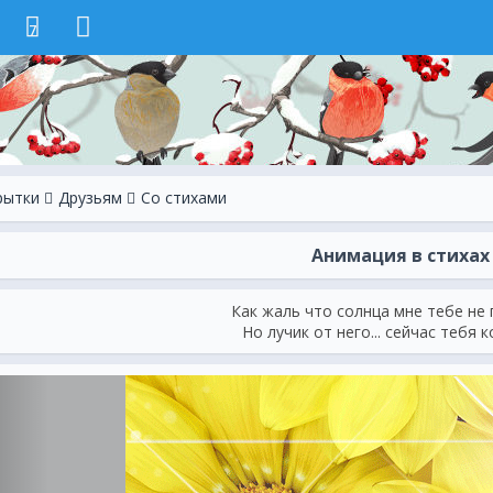
7
рытки
Друзьям
Со стихами
Анимация в стихах
Как жаль что солнца мне тебе не п
Но лучик от него... сейчас тебя ко