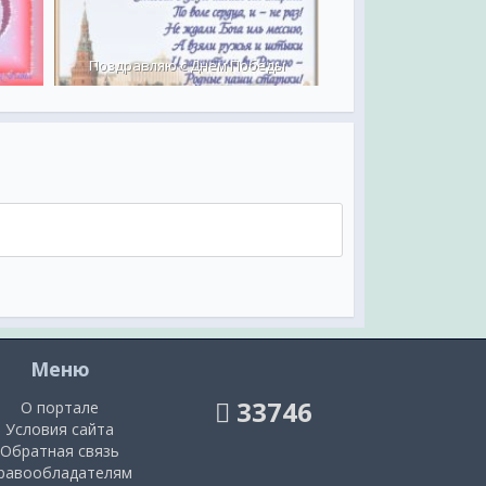
Поздравляю с Днем Победы
1941-19
Меню
33746
О портале
Условия сайта
Обратная связь
равообладателям