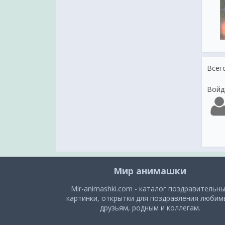
С Днём Победы
Салют, Победа
Всег
Войд
Мир анимашки
Mir-animashki.com - каталог поздравительн
картинки, открытки для поздравления люби
друзьям, родным и коллегам.