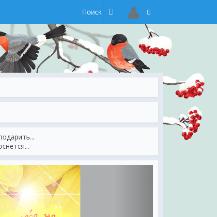
одарить...
снется...