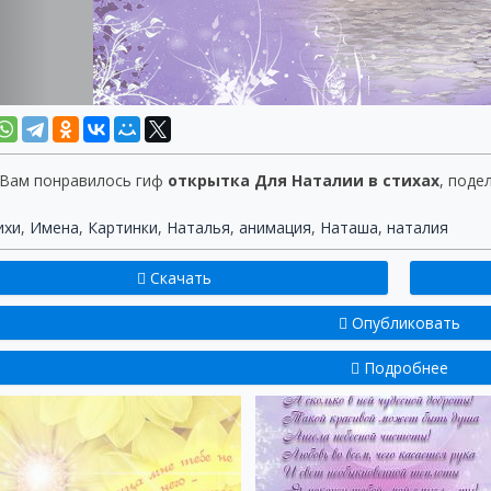
 Вам понравилось гиф
открытка Для Наталии в стихах
, поде
ихи
,
Имена
,
Картинки
,
Наталья
,
анимация
,
Наташа
,
наталия
Скачать
Опубликовать
Подробнее