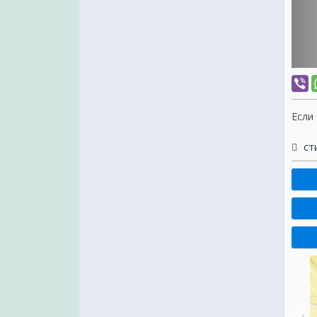
Если
ст