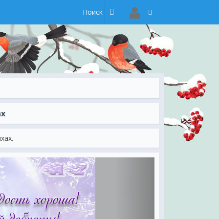
ах
хах.