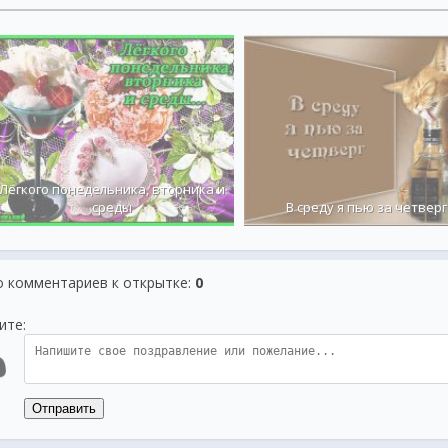
Лёгкого понедельника, вторника и
среды
В среду я пью за четверг
о комментариев к открытке
:
0
ите:
Отправить