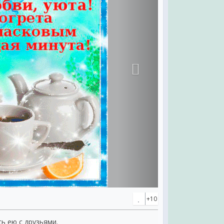
+10
сь ею с друзьями.