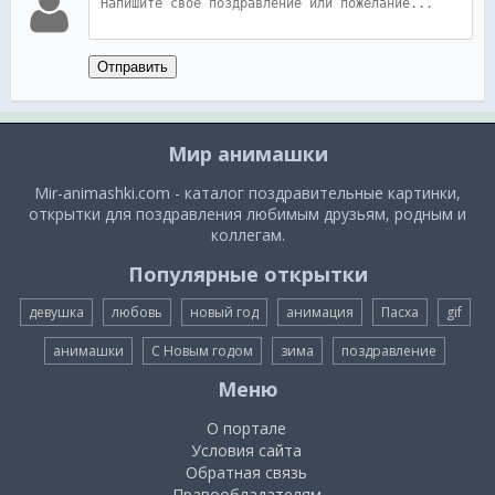
Отправить
Мир анимашки
Mir-animashki.com - каталог поздравительные картинки,
открытки для поздравления любимым друзьям, родным и
коллегам.
Популярные открытки
девушка
любовь
новый год
анимация
Пасха
gif
анимашки
С Новым годом
зима
поздравление
Меню
О портале
Условия сайта
Обратная связь
Правообладателям