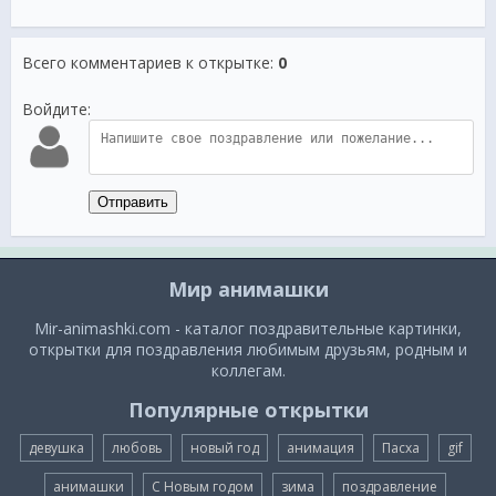
Всего комментариев к открытке
:
0
Войдите:
Отправить
Мир анимашки
Mir-animashki.com - каталог поздравительные картинки,
открытки для поздравления любимым друзьям, родным и
коллегам.
Популярные открытки
девушка
любовь
новый год
анимация
Пасха
gif
анимашки
С Новым годом
зима
поздравление