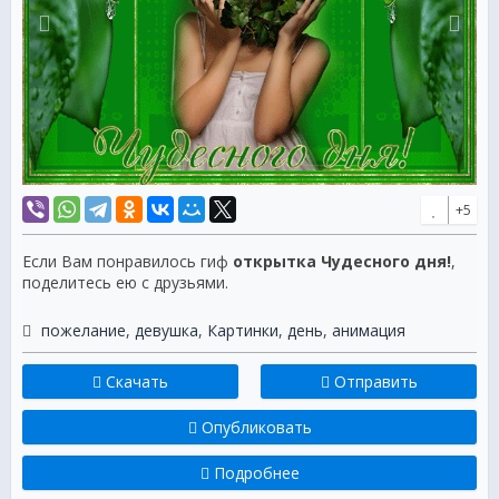
+5
Если Вам понравилось гиф
открытка Чудесного дня!
,
поделитесь ею с друзьями.
пожелание
,
девушка
,
Картинки
,
день
,
анимация
Скачать
Отправить
Опубликовать
Подробнее