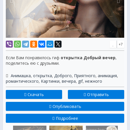
+7
Если Вам понравилось гиф
открытка Добрый вечер
,
поделитесь ею с друзьями.
Анимашка
,
открытка
,
Доброго
,
Приятного
,
анимация
,
романтического
,
Картинки
,
вечера
,
gif
,
нежного
Скачать
Отправить
Опубликовать
Подробнее