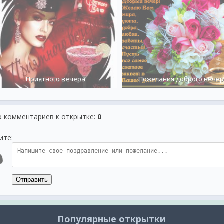
Приятного вечера
Пожелания доброго вече
о комментариев к открытке
:
0
ите:
Отправить
Популярные открытки