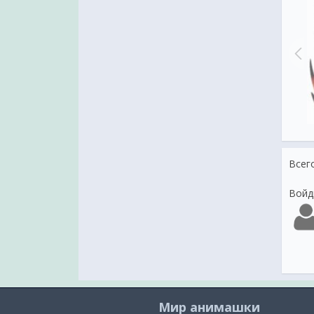
Добрый вечер
добрый вечер
Всег
Войд
Мир анимашки