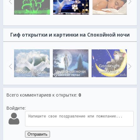
Гиф открытки и картинки на Спокойной ночи
асивая
Good night
Море и лебедь
Чудесной ночи
анимашка
ря
Всего комментариев к открытке
:
0
Войдите:
Отправить