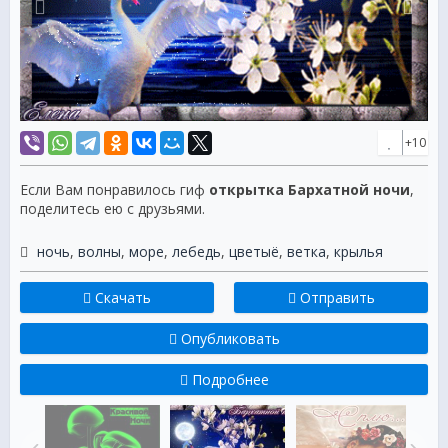
+10
Если Вам понравилось гиф
открытка Бархатной ночи
,
поделитесь ею с друзьями.
ночь
,
волны
,
море
,
лебедь
,
цветыё
,
ветка
,
крылья
Скачать
Отправить
Опубликовать
Подробнее