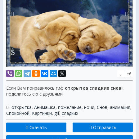
+6
Если Вам понравилось гиф
открытка сладких снов!
,
поделитесь ею с друзьями.
открытка
,
Анимашка
,
пожелание
,
ночи
,
Снов
,
анимация
,
Спокойной
,
Картинки
,
gif
,
сладких
Скачать
Отправить