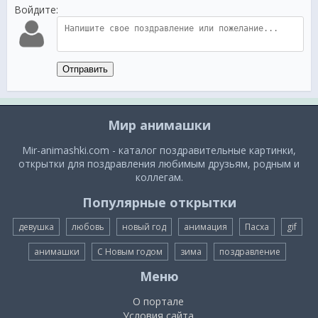
Войдите:
Отправить
Мир анимашки
Mir-animashki.com - каталог поздравительные картинки,
открытки для поздравления любимым друзьям, родным и
коллегам.
Популярные открытки
девушка
любовь
новый год
анимация
Пасха
gif
анимашки
С Новым годом
зима
поздравление
Меню
О портале
Условия сайта