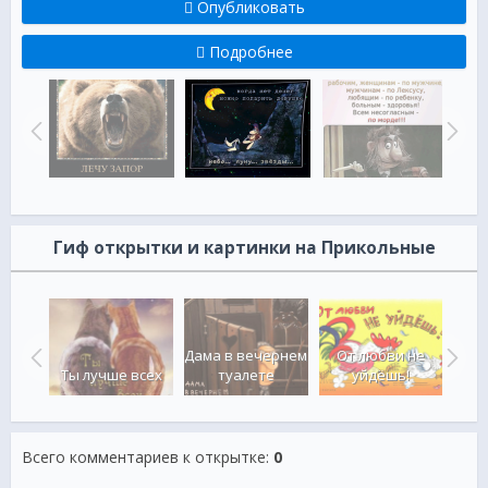
Опубликовать
Подробнее
Гиф открытки и картинки на Прикольные
ех
Дама в вечернем
От любви не
За
ных
Ты лучше всех
туалете
уйдёшь!
Всего комментариев к открытке
:
0