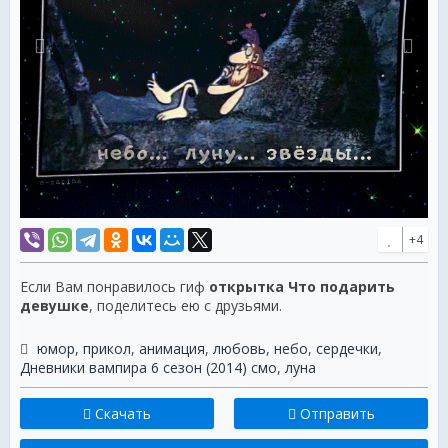
+4
Если Вам понравилось гиф
открытка Что подарить
девушке
, поделитесь ею с друзьями.
юмор
,
прикол
,
анимация
,
любовь
,
небо
,
сердечки
,
Дневники вампира 6 сезон (2014) смо
,
луна
Скачать
Отправить