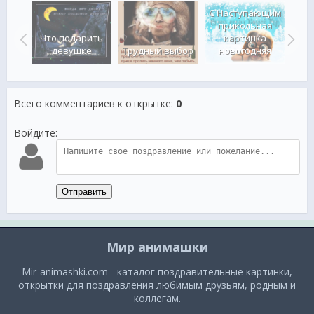
С Наступающим
прикольная
Что подарить
картинка
О
GHT
девушке
Трудный выбор
новогодняя
п
Всего комментариев к открытке
:
0
Войдите:
Отправить
Мир анимашки
Mir-animashki.com - каталог поздравительные картинки,
открытки для поздравления любимым друзьям, родным и
коллегам.