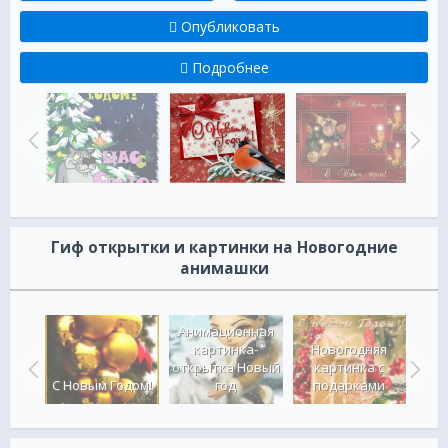
Опубликовать
Подробнее
Гиф открытки и картинки на Новогодние
анимашки
Анимационная
картинка-
Новогодняя
одом
открытка Новый
картинка с
Н
ка
С Новым Годом!
год
подарками
о