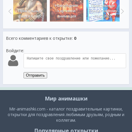
Новогодние
Прикольные
Прикольный
картинки
стихи к новому
Откр
ОДОМ!
Санта-Клаус
анимация
году 2022
Но
Всего комментариев к открытке
:
0
Войдите:
Отправить
Мир анимашки
Mir-animashki.com - каталог поздравительные картинки,
открытки для поздравления любимым друзьям, родным и
коллегам.
Популярные открытки