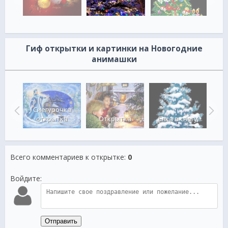
Гиф открытки и картинки на Новогодние
анимашки
ая
Снегурочка
С
ка
открытка
Открытка
Ёлка в снегу
Всего комментариев к открытке
:
0
Войдите:
Отправить