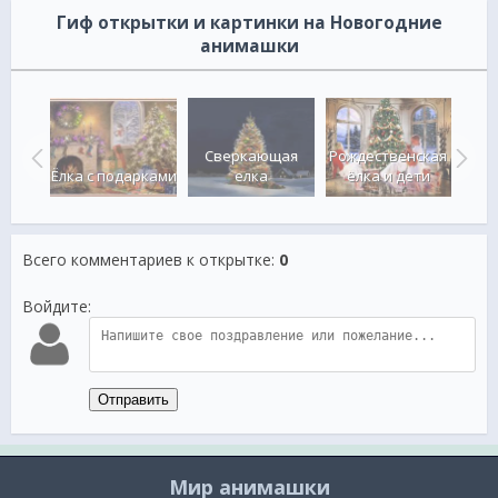
Гиф открытки и картинки на Новогодние
анимашки
Сверкающая
Рождественская
С Н
одом
Ёлка с подарками
елка
ёлка и дети
пр
Всего комментариев к открытке
:
0
Войдите:
Отправить
Мир анимашки