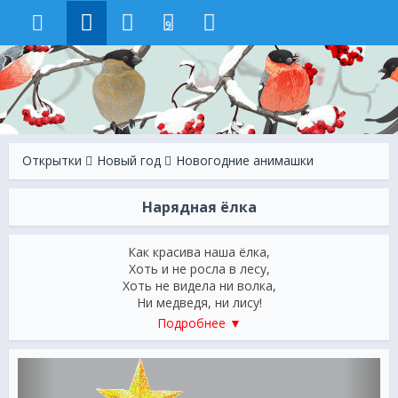
9
Открытки
Новый год
Новогодние анимашки
Нарядная ёлка
Как красива наша ёлка,
Хоть и не росла в лесу,
Хоть не видела ни волка,
Ни медведя, ни лису!
Мы развесим звёзды, шишки,
Подробнее ▼
Бусы, сладости, шары,
В гости к нам придут детишки
для веселья и игры.
Огоньки засветим ярко.