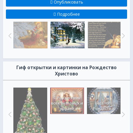
Опубликовать
Подробнее
Гиф открытки и картинки на Рождество
Христово
С Рождеством
во
всех знакомых и
Веселого
во
друзей
Рождества!
С 