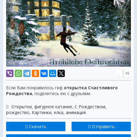
+5
Если Вам понравилось гиф
открытка Счастливого
Рождества
, поделитесь ею с друзьями.
Открытки
,
фигурное катание
,
С Рождеством
,
рождество
,
Картинки
,
елка
,
анимация
Скачать
Отправить