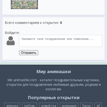
Рождественская
ёлка
Всего комментариев к открытке
:
0
Войдите:
Отправить
Мир анимашки
Mir-animashki.com - каталог поздравительные картинки,
открытки для поздравления любимым друзьям, родным и
коллегам.
Популярные открытки
девушка
любовь
новый год
анимация
Пасха
gif