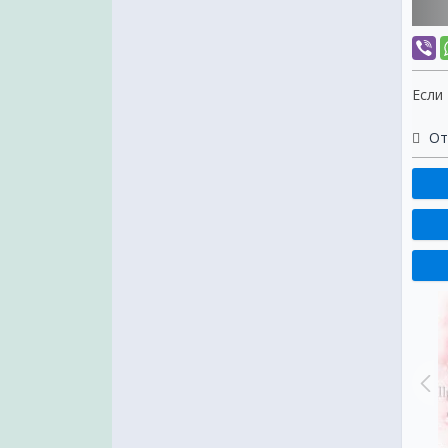
Если
От