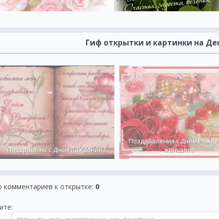
Гиф открытки и картинки на Д
Поздравления с Днем Рожде
Поздравляю с Днем Рождения
женщине
о комментариев к открытке
:
0
ите: