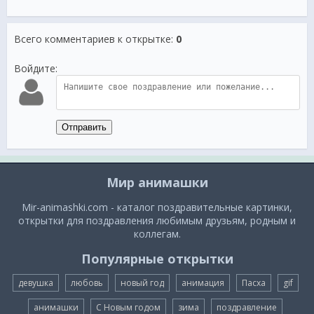
Всего комментариев к открытке
:
0
Войдите:
Отправить
Мир анимашки
Mir-animashki.com - каталог поздравительные картинки,
открытки для поздравления любимым друзьям, родным и
коллегам.
Популярные открытки
девушка
любовь
новый год
анимация
Пасха
gif
анимашки
С Новым годом
зима
поздравление