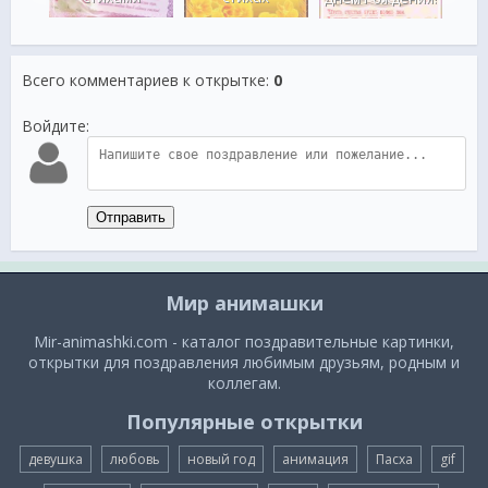
Всего комментариев к открытке
:
0
Войдите:
Отправить
Мир анимашки
Mir-animashki.com - каталог поздравительные картинки,
открытки для поздравления любимым друзьям, родным и
коллегам.
Популярные открытки
девушка
любовь
новый год
анимация
Пасха
gif