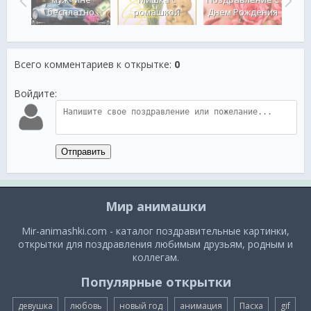
ения
бесплатно
ромашкой
Днем Рождения
Дне
Всего комментариев к открытке
:
0
Войдите:
Отправить
Мир анимашки
Mir-animashki.com - каталог поздравительные картинки,
открытки для поздравления любимым друзьям, родным и
коллегам.
Популярные открытки
девушка
любовь
новый год
анимация
Пасха
gif