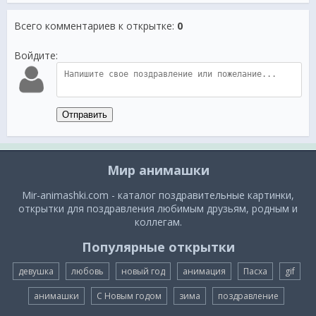
Всего комментариев к открытке
:
0
Войдите:
Отправить
Мир анимашки
Mir-animashki.com - каталог поздравительные картинки,
открытки для поздравления любимым друзьям, родным и
коллегам.
Популярные открытки
девушка
любовь
новый год
анимация
Пасха
gif
анимашки
С Новым годом
зима
поздравление