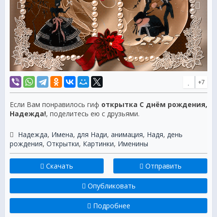
+7
Если Вам понравилось гиф
открытка С днём рождения,
Надежда!
, поделитесь ею с друзьями.
Надежда
,
Имена
,
для Нади
,
анимация
,
Надя
,
день
рождения
,
Открытки
,
Картинки
,
Именины
Скачать
Отправить
Опубликовать
Подробнее