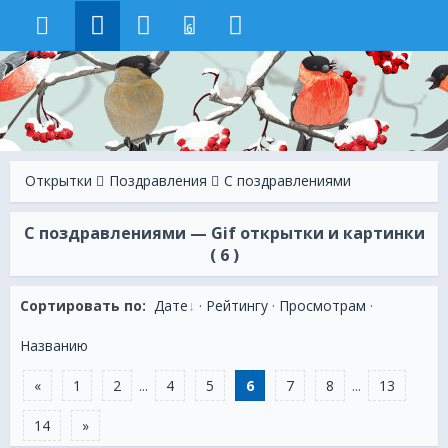
6
Открытки
Поздравления
С поздравлениями
С поздравлениями — Gif открытки и картинки
( 6 )
Сортировать по:
Дате
·
Рейтингу
·
Просмотрам
·
Названию
«
1
2
...
4
5
6
7
8
...
13
14
»