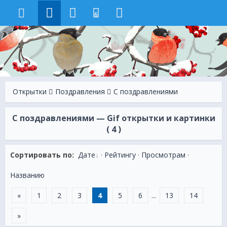
6
Открытки
Поздравления
С поздравлениями
С поздравлениями — Gif открытки и картинки
( 4 )
Сортировать по:
Дате
·
Рейтингу
·
Просмотрам
·
Названию
«
1
2
3
4
5
6
...
13
14
»