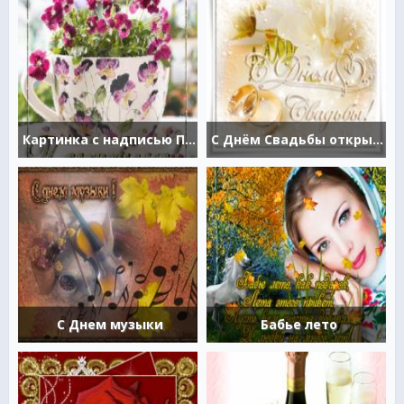
Картинка с надписью Поздравляю!
С Днём Свадьбы открытка
С Днем музыки
Бабье лето