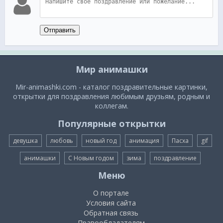
Отправить
Мир анимашки
Mir-animashki.com - каталог поздравительные картинки,
открытки для поздравления любимым друзьям, родным и
коллегам.
Популярные открытки
девушка
любовь
новый год
анимация
Пасха
gif
анимашки
С Новым годом
зима
поздравление
Меню
О портале
Условия сайта
Обратная связь
Правообладателям