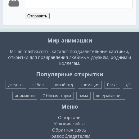
Отправить
Мир анимашки
Mir-animashki.com - каталог поздравительные картинки,
открытки для поздравления любимым друзьям, родным и
коллегам.
Популярные открытки
девушка
любовь
новый год
анимация
Пасха
gif
анимашки
С Новым годом
зима
поздравление
Меню
О портале
Условия сайта
Обратная связь
Правообладателям